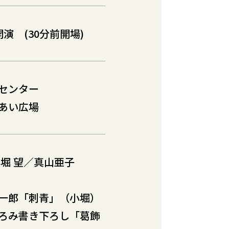
演 (30分前開場)
センター
あい広場
小堀 望／真山亜子
一郎「刺青」（小堀）
ろみ書き下ろし「葛飾