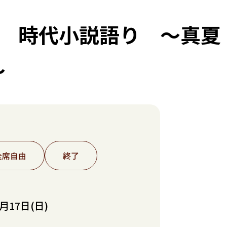
屋 時代小説語り ～真夏
～
全席自由
終了
月17日(日)