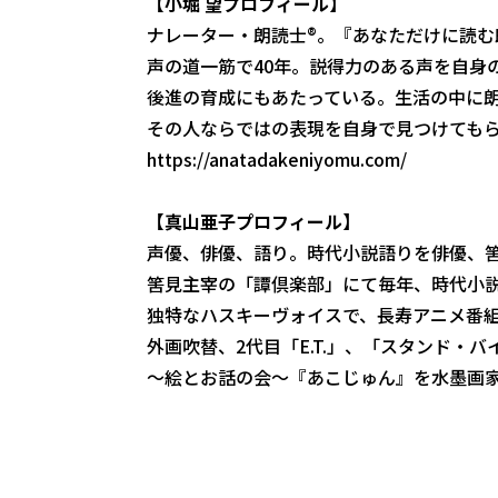
【小堀 望プロフィール】
ナレーター・朗読士®。『あなただけに読
声の道一筋で40年。説得力のある声を自身
後進の育成にもあたっている。生活の中に
その人ならではの表現を自身で見つけても
https://anatadakeniyomu.com/
【真山亜子プロフィール】
声優、俳優、語り。時代小説語りを俳優、
筈見主宰の「譚倶楽部」にて毎年、時代小
独特なハスキーヴォイスで、長寿アニメ番
外画吹替、2代目「E.T.」、「スタンド・
〜絵とお話の会〜『あこじゅん』を水墨画