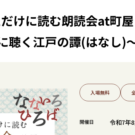
だけに読む朗読会at町
に聴く江戸の譚(はなし)
入場無料
令和7年8
開催日