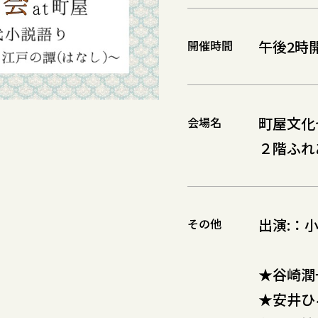
午後2時開
開催時間
町屋文化
会場名
２階ふれ
出演:：
その他
★谷崎潤
★安井ひ