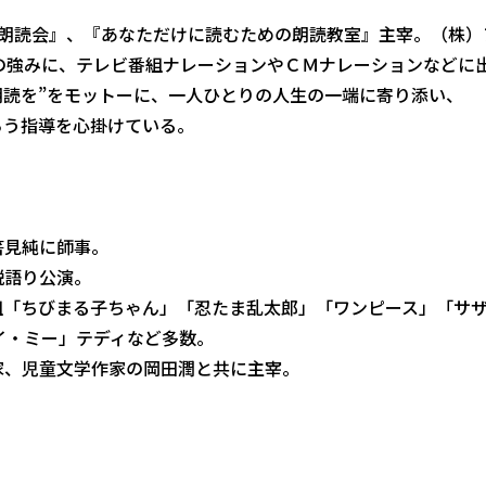
む朗読会』、『あなただけに読むための朗読教室』主宰。（株）
の強みに、テレビ番組ナレーションやＣＭナレーションなどに
朗読を”をモットーに、一人ひとりの人生の一端に寄り添い、
らう指導を心掛けている。
筈見純に師事。
説語り公演。
組「ちびまる子ちゃん」「忍たま乱太郎」「ワンピース」「サ
バイ・ミー」テディなど多数。
家、児童文学作家の岡田潤と共に主宰。